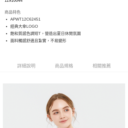
11910044
Apple Pay
商品特色
悠遊付
APWT12C62451
經典大傘LOGO
Google Pay
飽和質感色調短T，營造出夏日休閒氛圍
貨到付款
面料觸感舒適且紮實，不易變形
運送方式
付款後全家取貨
詳細說明
商品規格
相關推薦
免運費
付款後7-11取貨
免運費
宅配
免運費
離島宅配
每筆NT$220