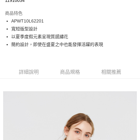
11910034
Apple Pay
商品特色
悠遊付
APWT10L62201
寬短版型設計
Google Pay
以夏季度假元素呈現質感繡花
貨到付款
簡約設計，即使在盛夏之中也能發揮活躍的表現
運送方式
付款後全家取貨
詳細說明
商品規格
相關推薦
免運費
付款後7-11取貨
免運費
宅配
免運費
離島宅配
每筆NT$220