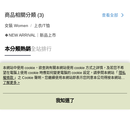
商品相關分類 (3)
查看全部
女裝 Women
上衣/T恤
🍀NEW ARRIVAL｜新品上市
本分類熱銷
全站排行
本網站中使用 cookie，欲查詢有關本網站使用 cookie 方式之詳情，及若您不希
熱門標籤
望在電腦上使用 cookie 時應如何變更電腦的 cookie 設定，請參閱本網站「
隱私
權條款
」之 Cookie 聲明。您繼續使用本網站即表示您同意本公司得按本網站使
用條款之 Cookie 聲明使用 cookie。
了解更多 >
我知道了