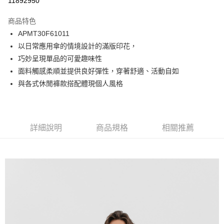
11892950
Apple Pay
商品特色
悠遊付
APMT30F61011
以日常應用傘的情境設計的滿版印花，
Google Pay
巧妙呈現單品的可愛趣味性
貨到付款
面料觸感柔順並提供良好彈性，穿著舒適、活動自如
與各式休閒褲款搭配體現個人風格
運送方式
付款後全家取貨
免運費
詳細說明
商品規格
相關推薦
付款後7-11取貨
免運費
宅配
免運費
離島宅配
每筆NT$220