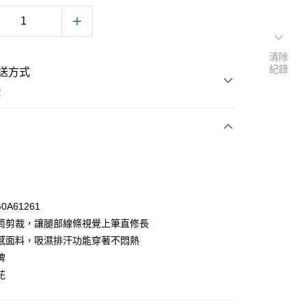
清除
紀錄
送方式
費
次付款
0A61261
筒剪裁，讓腿部線條視覺上筆直修長
感面料，吸濕排汗功能穿著不悶熱
y
牌
花