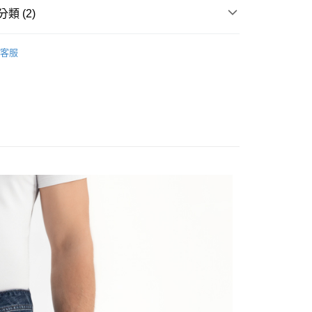
類 (2)
下身
家取貨
客服
ARRIVAL｜新品上市
1取貨
20
20，滿NT$1,500(含以上)免運費