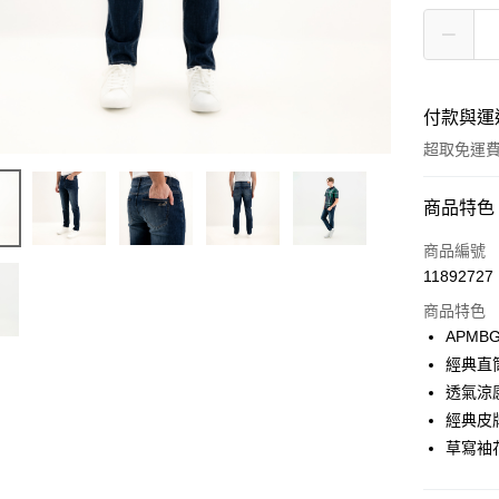
付款與運
超取免運
付款方式
商品特色
信用卡一
商品編號
11892727
LINE Pay
商品特色
Apple Pay
APMBG
經典直
悠遊付
透氣涼
Google Pa
經典皮
草寫袖
貨到付款