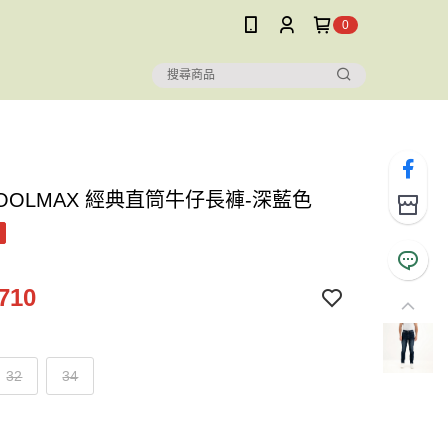
0
OOLMAX 經典直筒牛仔長褲-深藍色
710
32
34