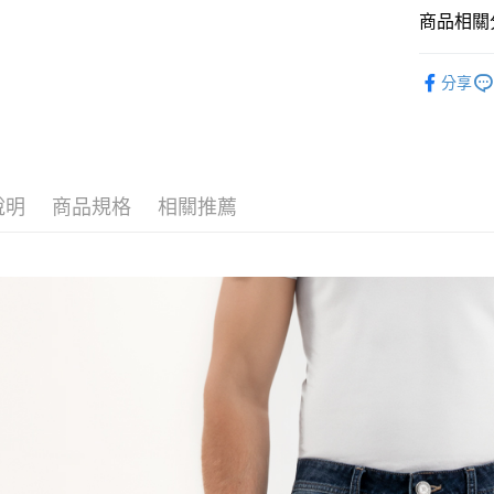
商品相關分
運送方式
男裝 Men
付款後全
分享
免運費
🍀NEW 
付款後7-1
免運費
說明
商品規格
相關推薦
宅配
免運費
離島宅配
每筆NT$2
貨到付款
每筆NT$1