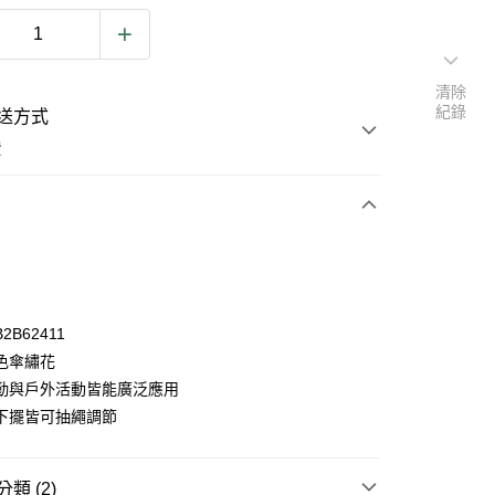
清除
紀錄
送方式
費
次付款
2B62411
色傘繡花
勤與戶外活動皆能廣泛應用
y
下擺皆可抽繩調節
類 (2)