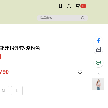
0
尼龍連帽外套-淺粉色
790
M
L