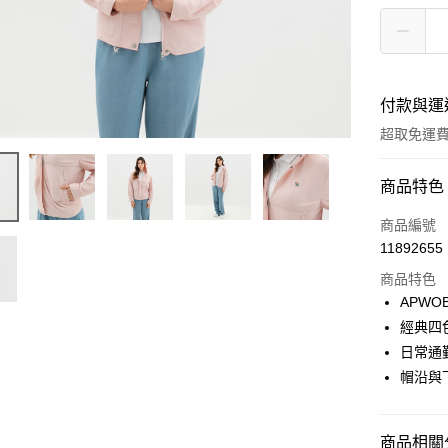
付款與運
超取免運
付款方式
商品特色
信用卡一
商品編號
11892655
LINE Pay
商品特色
Apple Pay
APWOB
經典四
悠遊付
日常通
Google Pa
帽沿與
貨到付款
商品相關分