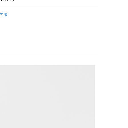
en
外套
客服
家取貨
ARRIVAL｜新品上市
1取貨
20
20，滿NT$1,500(含以上)免運費