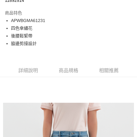
11892514
Apple Pay
商品特色
悠遊付
APWBGMA61231
四色傘繡花
Google Pay
後腰鬆緊帶
貨到付款
脇邊剪接設計
運送方式
付款後全家取貨
詳細說明
商品規格
相關推薦
免運費
付款後7-11取貨
免運費
宅配
免運費
離島宅配
每筆NT$220