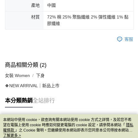
產地
中國
材質
72% 棉 25% 聚酯纖維 2% 彈性纖維 1% 黏
膠纖維
客服
商品相關分類 (2)
女裝 Women
下身
🍀NEW ARRIVAL｜新品上市
本分類熱銷
全站排行
本網站中使用 cookie，欲查詢有關本網站使用 cookie 方式之詳情，及若您不希
熱門標籤
望在電腦上使用 cookie 時應如何變更電腦的 cookie 設定，請參閱本網站「
隱私
權條款
」之 Cookie 聲明。您繼續使用本網站即表示您同意本公司得按本網站使
用條款之 Cookie 聲明使用 cookie。
了解更多 >