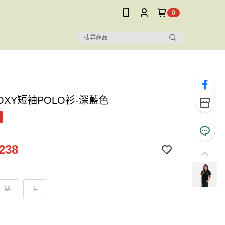
0
OXY短袖POLO衫-深藍色
238
M
L