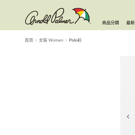
商品分類
最新
首頁
女裝 Women
Polo衫