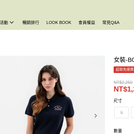
活動
暢銷排行
LOOK BOOK
會員權益
常見Q&A
女裝-B
超取免運費
NT$2,250
NT$1,
尺寸
S
數量