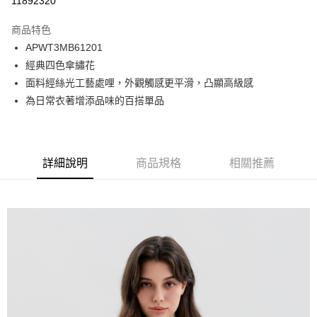
11892320
Apple Pay
商品特色
悠遊付
APWT3MB61201
經典四色傘繡花
Google Pay
面料經絲光工藝處哩，外觀觸感更平滑，凸顯高級感
貨到付款
為日常衣著增添品味的百搭單品
運送方式
付款後全家取貨
詳細說明
商品規格
相關推薦
免運費
付款後7-11取貨
免運費
宅配
免運費
離島宅配
每筆NT$220