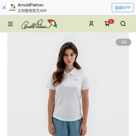
ArnoldPalmer
開啟APP
立刻使用官方APP
0
1
/
6