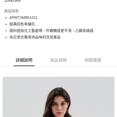
11892305
Apple Pay
商品特色
悠遊付
APWT3MB61011
經典四色傘繡花
Google Pay
面料經絲光工藝處哩，外觀觸感更平滑，凸顯高級感
貨到付款
為日常衣著增添品味的百搭單品
運送方式
付款後全家取貨
詳細說明
商品規格
相關推薦
免運費
付款後7-11取貨
免運費
宅配
免運費
離島宅配
每筆NT$220