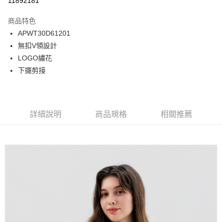
11892181
Apple Pay
商品特色
悠遊付
APWT30D61201
無扣V領設計
Google Pay
LOGO繡花
貨到付款
下擺剪接
運送方式
付款後全家取貨
詳細說明
商品規格
相關推薦
免運費
付款後7-11取貨
免運費
宅配
免運費
離島宅配
每筆NT$220