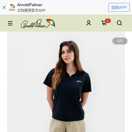
ArnoldPalmer
開啟APP
立刻使用官方APP
0
1
/
6