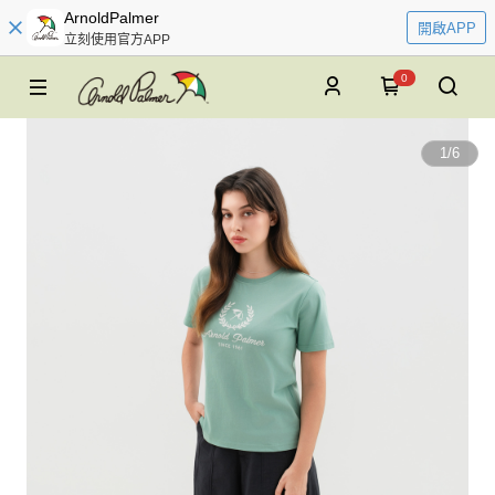
ArnoldPalmer
開啟APP
立刻使用官方APP
0
1
/
6