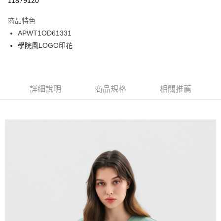
11879120
Apple Pay
商品特色
悠遊付
APWT1OD61331
學院風LOGO印花
Google Pay
貨到付款
詳細說明
商品規格
相關推薦
運送方式
付款後全家取貨
免運費
付款後7-11取貨
免運費
宅配
免運費
離島宅配
每筆NT$220