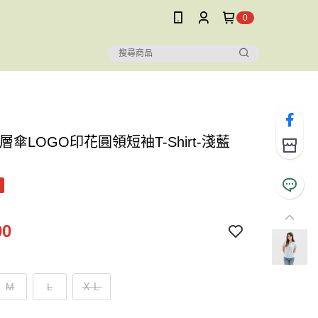
0
層傘LOGO印花圓領短袖T-Shirt-淺藍
90
M
L
ＸＬ