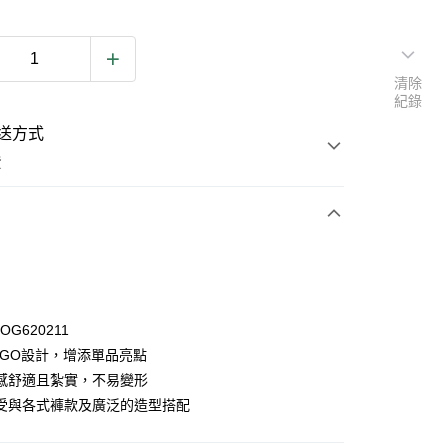
清除
紀錄
送方式
費
次付款
OG620211
OGO設計，增添單品亮點
感舒適且紮實，不易變形
y
受與各式褲款及廣泛的造型搭配