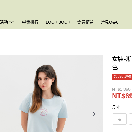
活動
暢銷排行
LOOK BOOK
會員權益
常見Q&A
女裝-漸
色
超取免運費
NT$1,850
NT$6
尺寸
S