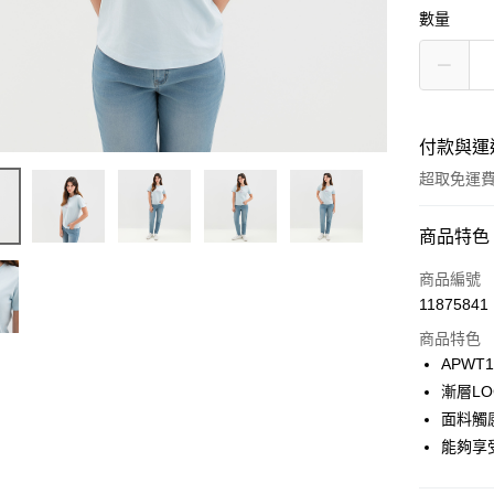
數量
付款與運
超取免運
付款方式
商品特色
信用卡一
商品編號
11875841
LINE Pay
商品特色
Apple Pay
APWT1
漸層L
悠遊付
面料觸
Google Pa
能夠享
貨到付款