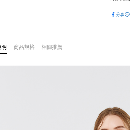
運送方式
女裝 Wom
分享
付款後全
🍀NEW 
免運費
付款後7-1
免運費
說明
商品規格
相關推薦
宅配
免運費
離島宅配
每筆NT$2
貨到付款
每筆NT$1