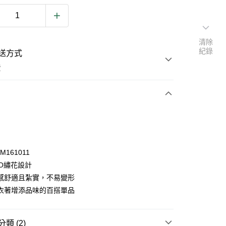
清除
紀錄
送方式
費
次付款
M161011
GO繡花設計
感舒適且紮實，不易變形
y
衣著增添品味的百搭單品
類 (2)