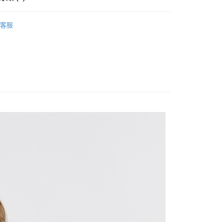
en
Polo衫
客服
家取貨
ARRIVAL｜新品上市
1取貨
20
20，滿NT$1,500(含以上)免運費