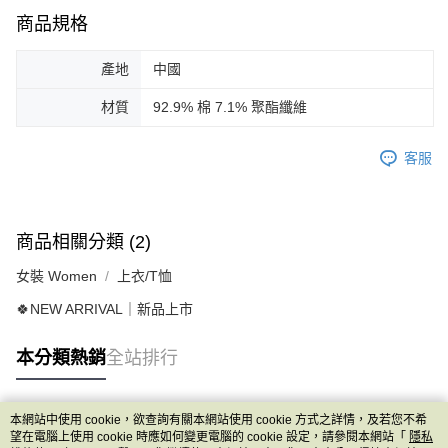
商品規格
產地
中國
材質
92.9% 棉 7.1% 聚酯纖維
客服
商品相關分類 (2)
女裝 Women
上衣/T恤
🍀NEW ARRIVAL｜新品上市
本分類熱銷
全站排行
本網站中使用 cookie，欲查詢有關本網站使用 cookie 方式之詳情，及若您不希
熱門標籤
望在電腦上使用 cookie 時應如何變更電腦的 cookie 設定，請參閱本網站「
隱私