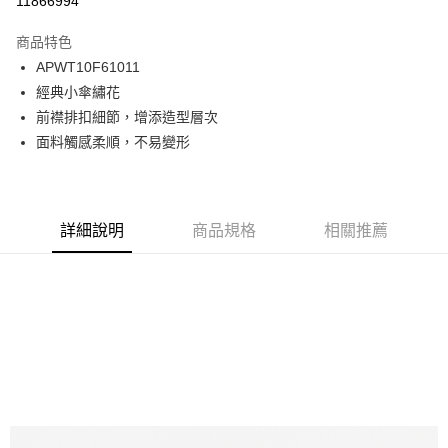
11866994
Apple Pay
商品特色
悠遊付
APWT10F61011
經典小傘繡花
Google Pay
前襟排扣細節，增添造型層次
貨到付款
面料觸感柔順，不易變形
運送方式
付款後全家取貨
詳細說明
商品規格
相關推薦
免運費
付款後7-11取貨
免運費
宅配
免運費
離島宅配
每筆NT$220