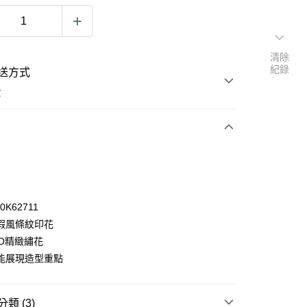
清除
紀錄
送方式
費
次付款
0K62711
假風條紋印花
GO精緻繡花
y
能展現造型重點
類 (3)