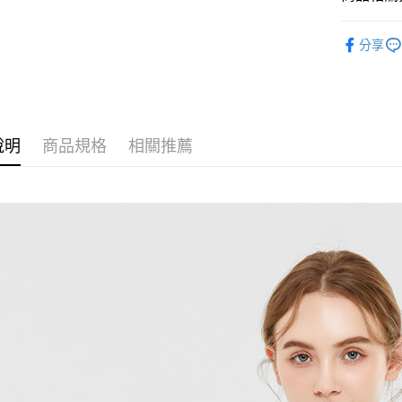
運送方式
女裝 Wom
分享
付款後全
🍀NEW 
免運費
⭐限時搶購P
付款後7-1
免運費
說明
商品規格
相關推薦
宅配
免運費
離島宅配
每筆NT$2
貨到付款
每筆NT$1