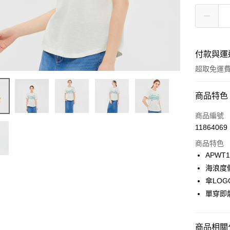
付款與運
超取免運
付款方式
商品特色
信用卡一
商品編號
11864069
LINE Pay
商品特色
Apple Pay
APWT1
海浪度
悠遊付
傘LO
Google Pa
單穿即
貨到付款
商品相關分