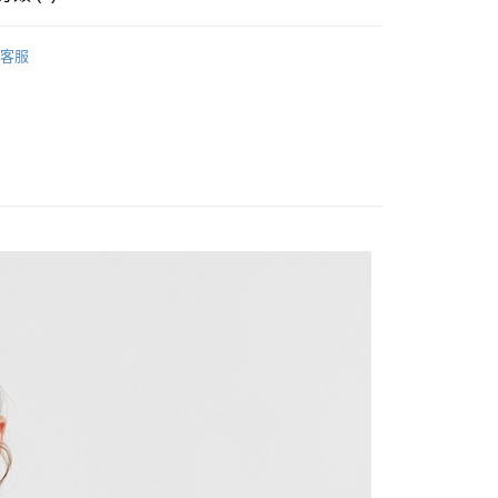
en
上衣/T恤
客服
家取貨
ARRIVAL｜新品上市
OLO衫2件1888
1取貨
20
20，滿NT$1,500(含以上)免運費