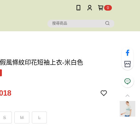
0
度假風條紋印花短袖上衣-米白色
018
S
M
L