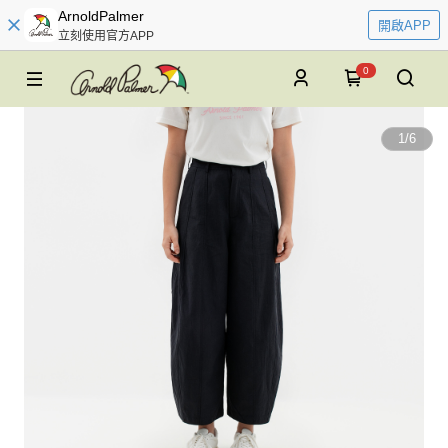
ArnoldPalmer
開啟APP
立刻使用官方APP
0
1
/
6