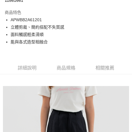
11861661
Apple Pay
商品特色
悠遊付
APWBB2A61201
立體剪裁、簡約搭配不失質感
Google Pay
面料觸感輕柔滑順
貨到付款
能與各式造型相融合
運送方式
付款後全家取貨
詳細說明
商品規格
相關推薦
免運費
付款後7-11取貨
免運費
宅配
免運費
離島宅配
每筆NT$220