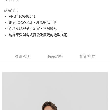
11835336
Apple Pay
商品特色
悠遊付
APMT1OG62341
漸層LOGO設計，增添單品亮點
Google Pay
面料觸感舒適且紮實，不易變形
貨到付款
能夠享受與各式褲款及廣泛的造型搭配
運送方式
付款後全家取貨
詳細說明
商品規格
相關推薦
免運費
付款後7-11取貨
免運費
宅配
免運費
離島宅配
每筆NT$220