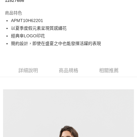
11827686
Apple Pay
商品特色
悠遊付
APMT10H62201
以夏季度假元素呈現質感繡花
Google Pay
經典傘LOGO印花
貨到付款
簡約設計，即使在盛夏之中也能發揮活躍的表現
運送方式
付款後全家取貨
詳細說明
商品規格
相關推薦
免運費
付款後7-11取貨
免運費
宅配
免運費
離島宅配
每筆NT$220