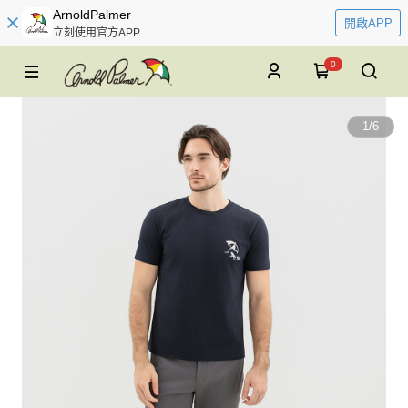
ArnoldPalmer
開啟APP
立刻使用官方APP
0
1
/
6