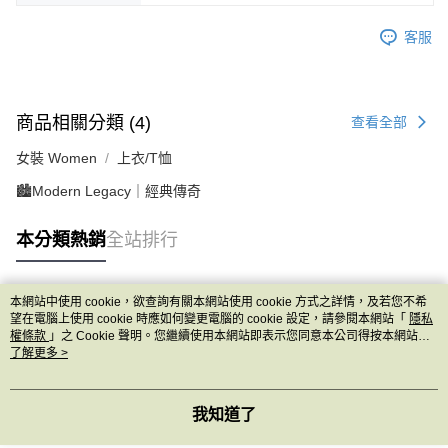
客服
商品相關分類 (4)
查看全部
女裝 Women
上衣/T恤
🏙️Modern Legacy｜經典傳奇
本分類熱銷
全站排行
本網站中使用 cookie，欲查詢有關本網站使用 cookie 方式之詳情，及若您不希
熱門標籤
望在電腦上使用 cookie 時應如何變更電腦的 cookie 設定，請參閱本網站「
隱私
權條款
」之 Cookie 聲明。您繼續使用本網站即表示您同意本公司得按本網站使
用條款之 Cookie 聲明使用 cookie。
了解更多 >
我知道了