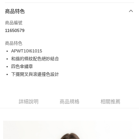
付款方式
商品特色
信用卡一次付款
商品編號
LINE Pay
11650579
Apple Pay
商品特色
悠遊付
APWT10I61015
和諧的條紋配色絕妙結合
Google Pay
四色傘繡章
貨到付款
下擺開叉與滾邊撞色設計
運送方式
付款後全家取貨
詳細說明
商品規格
相關推薦
免運費
付款後7-11取貨
免運費
宅配