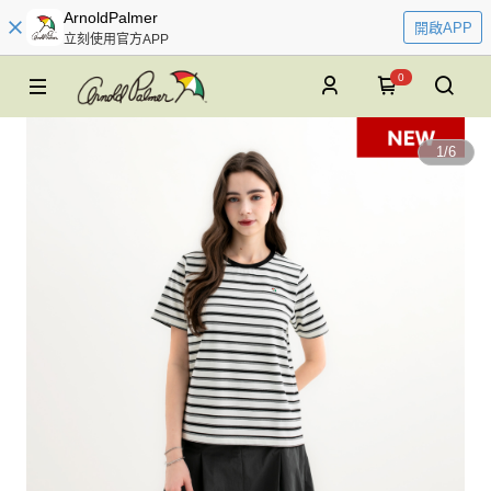
ArnoldPalmer
開啟APP
立刻使用官方APP
0
1
/
6