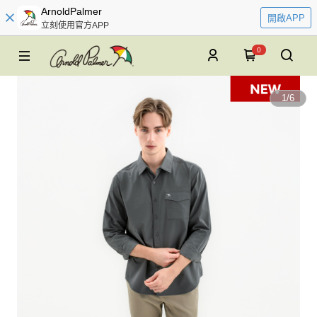
ArnoldPalmer
開啟APP
立刻使用官方APP
0
1
/
6