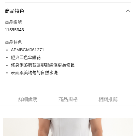
付款方式
商品特色
信用卡一次付款
商品編號
LINE Pay
11595643
Apple Pay
商品特色
悠遊付
APMBGM061271
經典四色傘繡花
Google Pay
修身俐落剪裁讓腳部線條更為修長
貨到付款
表面柔美均勻的自然水洗
運送方式
付款後全家取貨
詳細說明
商品規格
相關推薦
免運費
付款後7-11取貨
免運費
宅配