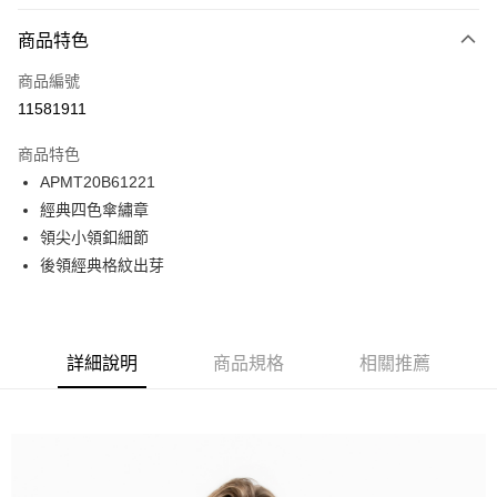
付款方式
商品特色
信用卡一次付款
商品編號
LINE Pay
11581911
Apple Pay
商品特色
悠遊付
APMT20B61221
經典四色傘繡章
Google Pay
領尖小領釦細節
貨到付款
後領經典格紋出芽
運送方式
付款後全家取貨
詳細說明
商品規格
相關推薦
免運費
付款後7-11取貨
免運費
宅配