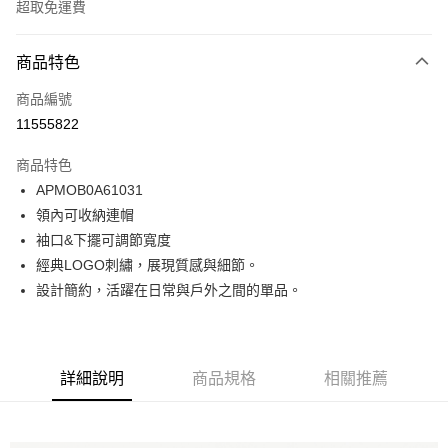
超取免運費
付款方式
商品特色
信用卡一次付款
商品編號
LINE Pay
11555822
Apple Pay
商品特色
悠遊付
APMOB0A61031
領內可收納連帽
Google Pay
袖口&下擺可調節寬度
貨到付款
經典LOGO刺繡，展現質感與細節。
設計簡約，活躍在日常與戶外之間的單品。
運送方式
付款後全家取貨
免運費
詳細說明
商品規格
相關推薦
付款後7-11取貨
免運費