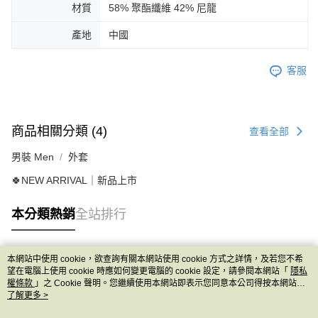
材質
58% 聚酯纖維 42% 尼龍
產地
中國
客服
商品相關分類 (4)
查看全部
男裝 Men
外套
🍀NEW ARRIVAL｜新品上市
本分類熱銷
全站排行
本網站中使用 cookie，欲查詢有關本網站使用 cookie 方式之詳情，及若您不希
熱門標籤
望在電腦上使用 cookie 時應如何變更電腦的 cookie 設定，請參閱本網站「
隱私
權條款
」之 Cookie 聲明。您繼續使用本網站即表示您同意本公司得按本網站使
用條款之 Cookie 聲明使用 cookie。
了解更多 >