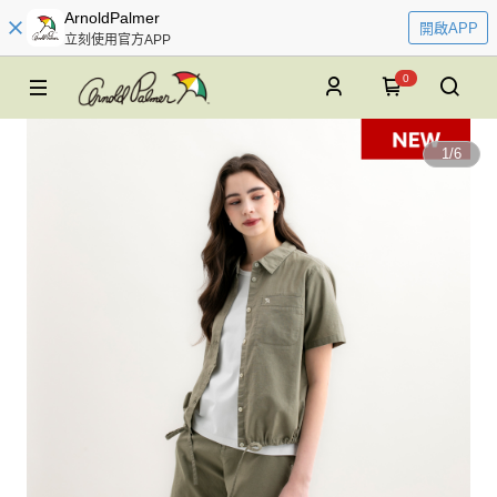
ArnoldPalmer
開啟APP
立刻使用官方APP
0
1
/
6