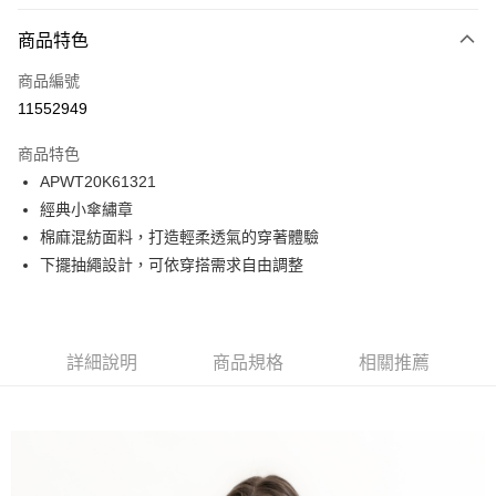
付款方式
商品特色
信用卡一次付款
商品編號
LINE Pay
11552949
Apple Pay
商品特色
悠遊付
APWT20K61321
經典小傘繡章
Google Pay
棉麻混紡面料，打造輕柔透氣的穿著體驗
貨到付款
下擺抽繩設計，可依穿搭需求自由調整
運送方式
付款後全家取貨
詳細說明
商品規格
相關推薦
免運費
付款後7-11取貨
免運費
宅配