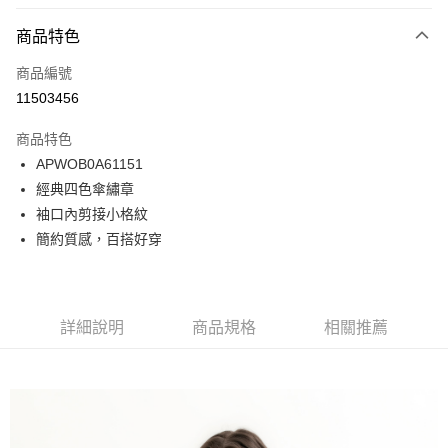
付款方式
商品特色
信用卡一次付款
商品編號
LINE Pay
11503456
Apple Pay
商品特色
悠遊付
APWOB0A61151
經典四色傘繡章
Google Pay
袖口內剪接小格紋
貨到付款
簡約質感，百搭好穿
運送方式
付款後全家取貨
詳細說明
商品規格
相關推薦
免運費
付款後7-11取貨
免運費
宅配