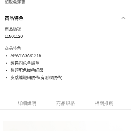
超取免運費
付款方式
商品特色
信用卡一次付款
商品編號
LINE Pay
11501120
Apple Pay
商品特色
悠遊付
APWTA0A61215
經典四色傘繡章
Google Pay
後領配色織帶細節
貨到付款
皮感編織細腰帶(有附贈腰帶)
運送方式
付款後全家取貨
詳細說明
商品規格
相關推薦
免運費
付款後7-11取貨
免運費