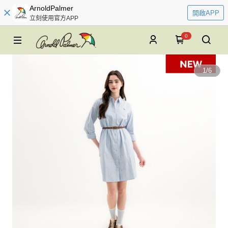
ArnoldPalmer
開啟APP
立刻使用官方APP
0
1
/
6