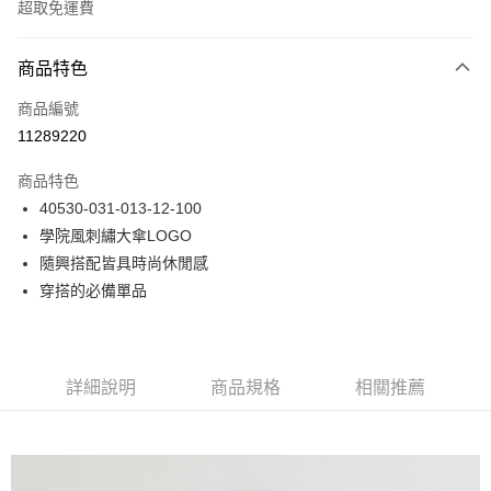
超取免運費
付款方式
商品特色
信用卡一次付款
商品編號
LINE Pay
11289220
Apple Pay
商品特色
悠遊付
40530-031-013-12-100
學院風刺繡大傘LOGO
Google Pay
隨興搭配皆具時尚休閒感
貨到付款
穿搭的必備單品
運送方式
付款後全家取貨
詳細說明
商品規格
相關推薦
免運費
付款後7-11取貨
免運費