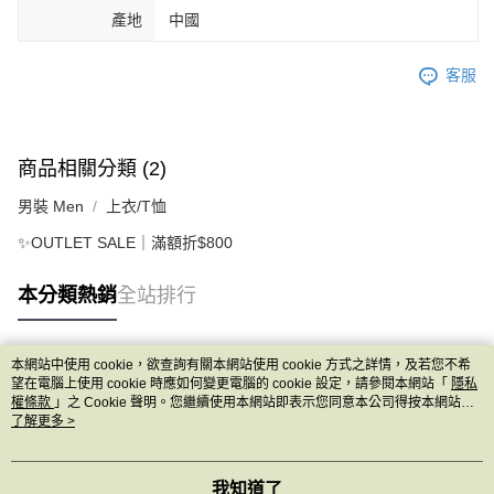
產地
中國
客服
商品相關分類 (2)
男裝 Men
上衣/T恤
✨OUTLET SALE｜滿額折$800
本分類熱銷
全站排行
本網站中使用 cookie，欲查詢有關本網站使用 cookie 方式之詳情，及若您不希
熱門標籤
望在電腦上使用 cookie 時應如何變更電腦的 cookie 設定，請參閱本網站「
隱私
權條款
」之 Cookie 聲明。您繼續使用本網站即表示您同意本公司得按本網站使
用條款之 Cookie 聲明使用 cookie。
了解更多 >
我知道了