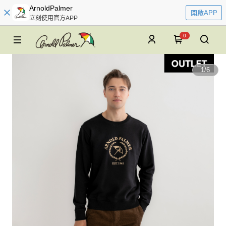
ArnoldPalmer
開啟APP
立刻使用官方APP
0
1
/
6