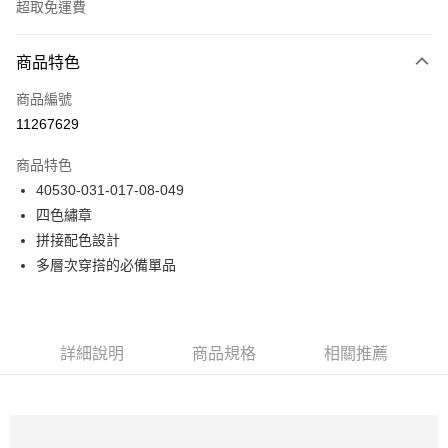
超取免運費
付款方式
商品特色
信用卡一次付款
商品編號
LINE Pay
11267629
Apple Pay
商品特色
悠遊付
40530-031-017-08-049
四色繡章
Google Pay
拼接配色設計
貨到付款
多層次穿搭的必備單品
運送方式
付款後全家取貨
詳細說明
商品規格
相關推薦
免運費
付款後7-11取貨
免運費