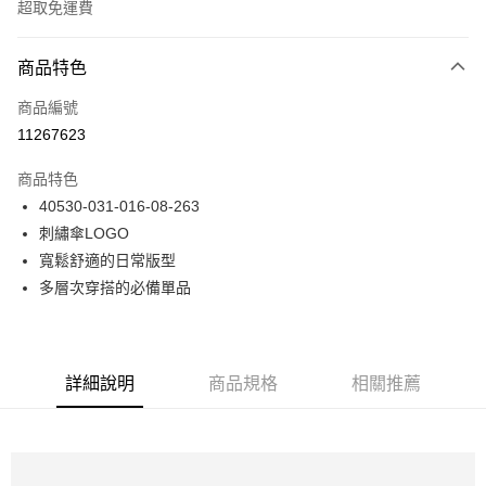
超取免運費
付款方式
商品特色
信用卡一次付款
商品編號
LINE Pay
11267623
Apple Pay
商品特色
悠遊付
40530-031-016-08-263
刺繡傘LOGO
Google Pay
寬鬆舒適的日常版型
貨到付款
多層次穿搭的必備單品
運送方式
付款後全家取貨
詳細說明
商品規格
相關推薦
免運費
付款後7-11取貨
免運費