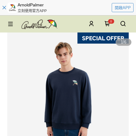
ArnoldPalmer
開啟APP
立刻使用官方APP
0
1
/
6