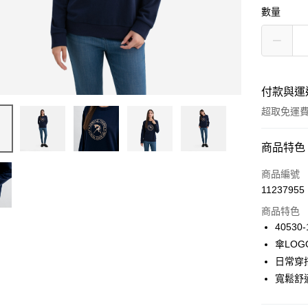
數量
付款與運
超取免運
付款方式
商品特色
信用卡一
商品編號
11237955
LINE Pay
商品特色
Apple Pay
40530-
傘LO
悠遊付
日常穿
Google Pa
寬鬆舒
貨到付款