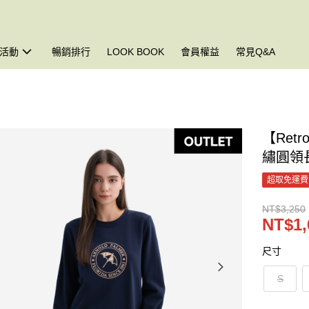
活動
暢銷排行
LOOK BOOK
會員權益
常見Q&A
【Ret
繡圓領
超取免運費
NT$3,250
NT$1,
尺寸
S