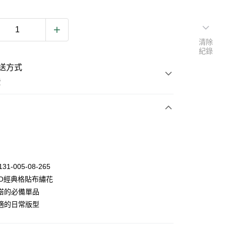
清除
紀錄
送方式
費
次付款
131-005-08-265
GO經典格貼布繡花
搭的必備單品
y
適的日常版型