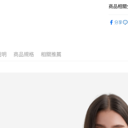
商品相關分
運送方式
女裝 Wom
分享
付款後全
✨OUTLE
免運費
付款後7-1
免運費
說明
商品規格
相關推薦
宅配
免運費
離島宅配
每筆NT$2
貨到付款
每筆NT$1