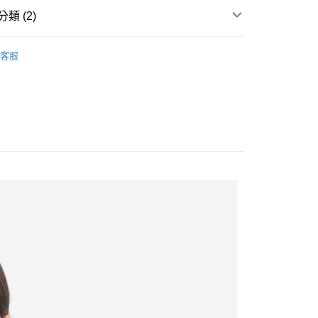
類 (2)
en
上衣/T恤
客服
家取貨
T SALE｜滿額折$800
1取貨
20
20，滿NT$1,500(含以上)免運費