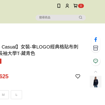
0
ro Casual】女裝-傘LOGO經典格貼布刺
長袖大學T-藏青色
625
M
L