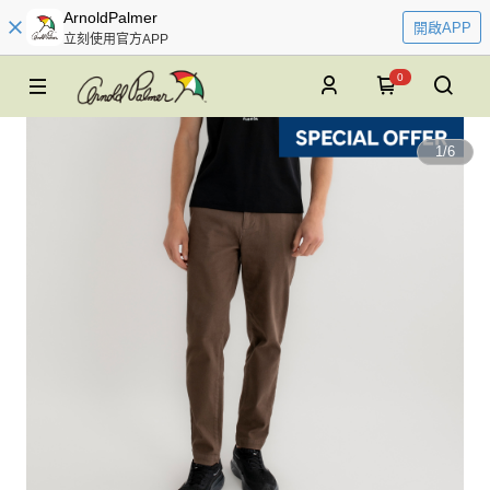
ArnoldPalmer
開啟APP
立刻使用官方APP
0
1
/
6