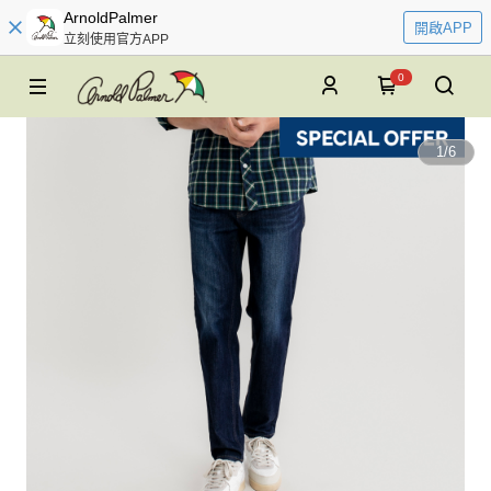
ArnoldPalmer
開啟APP
立刻使用官方APP
0
1
/
6