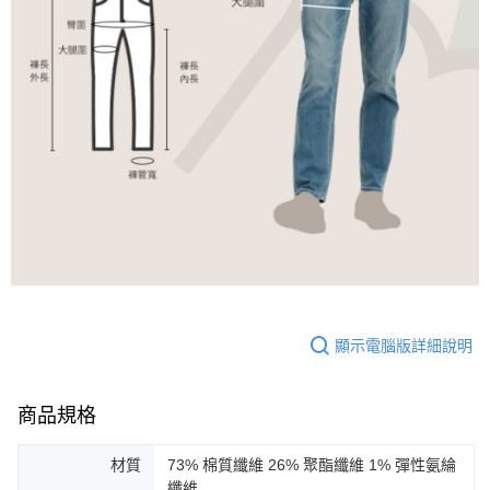
顯示電腦版詳細說明
商品規格
材質
73% 棉質纖維 26% 聚酯纖維 1% 彈性氨綸
纖維