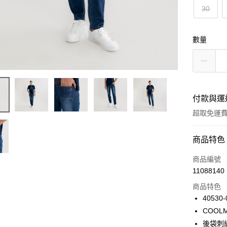
30
數量
付款與運
超取免運
付款方式
商品特色
信用卡一
商品編號
11088140
LINE Pay
商品特色
Apple Pay
40530-
COOL
悠遊付
後袋刺