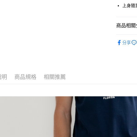
Google Pa
上身隨
貨到付款
商品相關分
運送方式
男裝 Men
分享
付款後全
⚡單一特價
免運費
付款後7-1
免運費
說明
商品規格
相關推薦
宅配
免運費
離島宅配
每筆NT$2
貨到付款
每筆NT$1