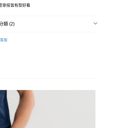
y
意穿搭皆有型好看
類 (2)
下身
客服
家取貨
｜熱銷補貨
1取貨
20
20，滿NT$1,500(含以上)免運費