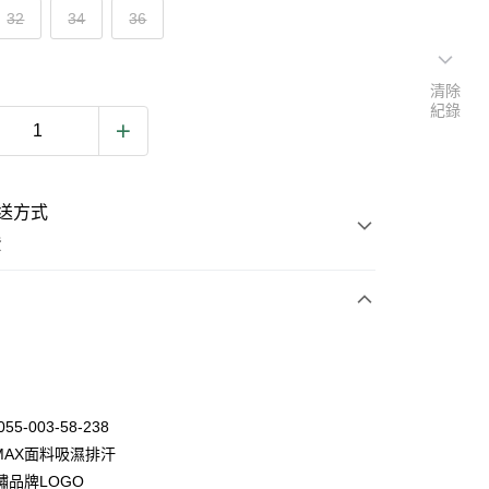
32
34
36
清除
紀錄
送方式
費
次付款
055-003-58-238
MAX面料吸濕排汗
繡品牌LOGO