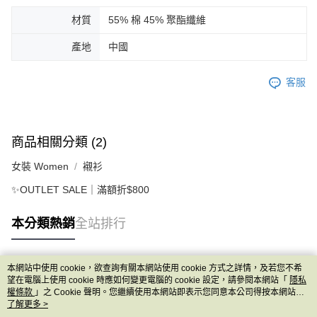
材質
55% 棉 45% 聚酯纖維
產地
中國
客服
商品相關分類 (2)
女裝 Women
襯衫
✨OUTLET SALE｜滿額折$800
本分類熱銷
全站排行
本網站中使用 cookie，欲查詢有關本網站使用 cookie 方式之詳情，及若您不希
熱門標籤
望在電腦上使用 cookie 時應如何變更電腦的 cookie 設定，請參閱本網站「
隱私
權條款
」之 Cookie 聲明。您繼續使用本網站即表示您同意本公司得按本網站使
用條款之 Cookie 聲明使用 cookie。
了解更多 >