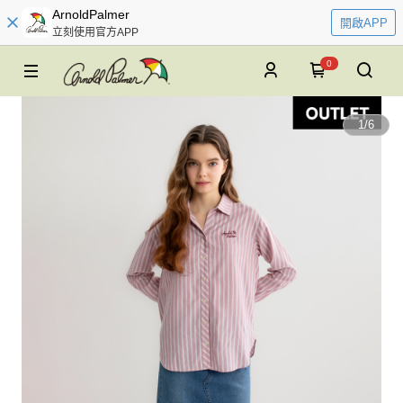
ArnoldPalmer
開啟APP
立刻使用官方APP
0
1
/
6