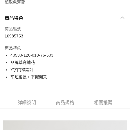
超取免運費
付款方式
商品特色
信用卡一次付款
商品編號
LINE Pay
10985753
Apple Pay
商品特色
悠遊付
40530-120-018-76-503
品牌草寫繡花
Google Pay
Y字門襟設計
貨到付款
前短後長，下擺開叉
運送方式
付款後全家取貨
詳細說明
商品規格
相關推薦
免運費
付款後7-11取貨
免運費