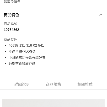
超取免運費
付款方式
商品特色
信用卡一次付款
商品編號
LINE Pay
10764862
Apple Pay
商品特色
悠遊付
40535-131-318-02-541
幸運草繡花LOGO
Google Pay
下身隨意穿搭皆有型好看
貨到付款
純棉材質親膚舒適
運送方式
付款後全家取貨
詳細說明
商品規格
相關推薦
免運費
付款後7-11取貨
免運費