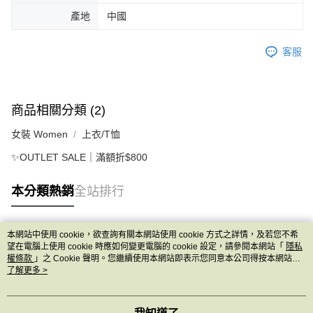
產地
中國
客服
商品相關分類 (2)
女裝 Women
上衣/T恤
✨OUTLET SALE｜滿額折$800
本分類熱銷
全站排行
本網站中使用 cookie，欲查詢有關本網站使用 cookie 方式之詳情，及若您不希
熱門標籤
望在電腦上使用 cookie 時應如何變更電腦的 cookie 設定，請參閱本網站「
隱私
權條款
」之 Cookie 聲明。您繼續使用本網站即表示您同意本公司得按本網站使
用條款之 Cookie 聲明使用 cookie。
了解更多 >