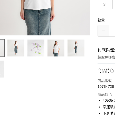
S
數量
付款與運
超取免運
付款方式
商品特色
信用卡一
商品編號
10764726
LINE Pay
商品特色
Apple Pay
40535-
幸運草
悠遊付
下身隨