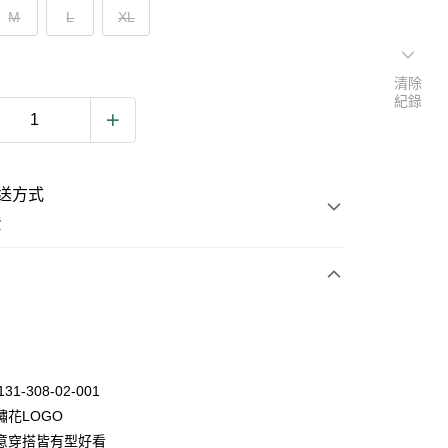
M
L
XL
清除
紀錄
送方式
費
次付款
131-308-02-001
繡花LOGO
意穿搭皆有型好看