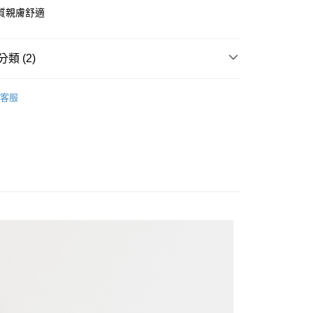
y
質親膚舒適
類 (2)
en
上衣/T恤
客服
家取貨
T SALE｜滿額折$800
1取貨
20
20，滿NT$1,500(含以上)免運費