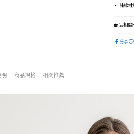
Google Pa
純棉材
貨到付款
商品相關分
運送方式
女裝 Wom
分享
付款後全
✨OUTLE
免運費
付款後7-1
免運費
說明
商品規格
相關推薦
宅配
免運費
離島宅配
每筆NT$2
貨到付款
每筆NT$1