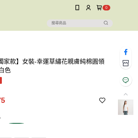
0
獨家款】女裝-幸運草繡花親膚純棉圓領
t-白色
75
色