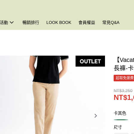
活動
暢銷排行
LOOK BOOK
會員權益
常見Q&A
【Vac
長褲-
超取免運費
NT$3,250
NT$1,
卡其色
尺寸