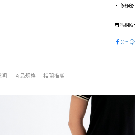
Google Pa
修飾腿
貨到付款
商品相關分
運送方式
女裝 Wom
分享
付款後全
✨OUTLE
免運費
付款後7-1
免運費
說明
商品規格
相關推薦
宅配
免運費
離島宅配
每筆NT$2
貨到付款
每筆NT$1