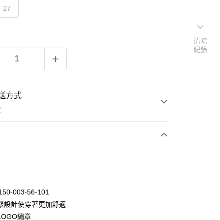
27
清除
紀錄
送方式
費
次付款
150-003-56-101
緊設計使穿著更加舒適
LOGO繡章