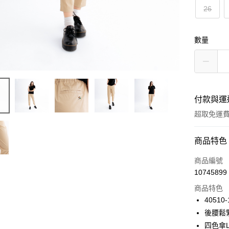
26
數量
付款與運
超取免運
付款方式
商品特色
信用卡一
商品編號
10745899
LINE Pay
商品特色
Apple Pay
40510-
後腰鬆
悠遊付
四色傘