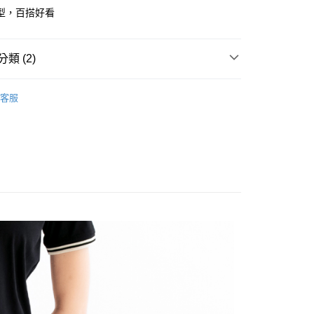
y
型，百搭好看
類 (2)
en
下身
客服
家取貨
T SALE｜滿額折$800
1取貨
20
20，滿NT$1,500(含以上)免運費