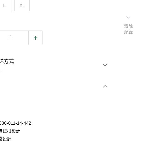
L
XL
清除
紀錄
送方式
費
次付款
030-011-14-442
無鈕扣設計
袋設計