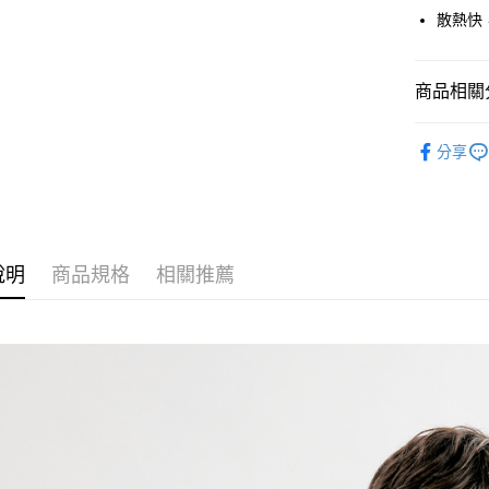
Google Pa
散熱快
貨到付款
商品相關分
運送方式
男裝 Men
分享
付款後全
✨OUTLE
免運費
付款後7-1
免運費
說明
商品規格
相關推薦
宅配
免運費
離島宅配
每筆NT$2
貨到付款
每筆NT$1