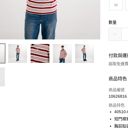
M
數量
付款與運
超取免運
付款方式
商品特色
信用卡一
商品編號
10626816
LINE Pay
商品特色
Apple Pay
40510-
短門襟
悠遊付
胸前貼