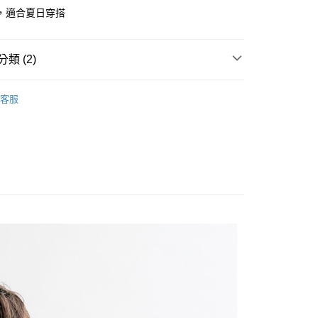
y
，適合夏日穿搭
類 (2)
Polo衫
客服
家取貨
T SALE｜滿額折$800
1取貨
20
20，滿NT$1,500(含以上)免運費