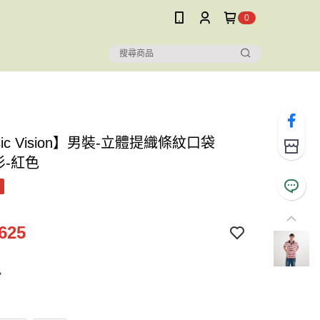
0
ssic Vision】男裝-立體提織條紋口袋
衫-紅色
625
色