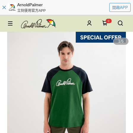
ArnoldPalmer
開啟APP
立刻使用官方APP
0
1
/
6