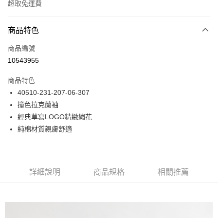
超取免運費
付款方式
商品特色
信用卡一次付款
商品編號
LINE Pay
10543955
Apple Pay
商品特色
悠遊付
40510-231-207-06-307
撞色拉克蘭袖
Google Pay
經典草寫LOGO精緻繡花
貨到付款
純棉材質親膚舒適
運送方式
付款後全家取貨
詳細說明
商品規格
相關推薦
免運費
付款後7-11取貨
免運費