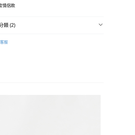
y
宜情侶款
類 (2)
T SALE｜滿額折$800
客服
家取貨
｜熱銷補貨
1取貨
20
20，滿NT$1,500(含以上)免運費