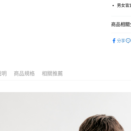
Google Pa
男女皆
貨到付款
商品相關分
運送方式
✨OUTLE
分享
付款後全
⚡單一特價
免運費
付款後7-1
免運費
說明
商品規格
相關推薦
宅配
免運費
離島宅配
每筆NT$2
貨到付款
每筆NT$1