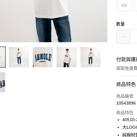
XS
數量
付款與運
超取免運
付款方式
商品特色
信用卡一
商品編號
10543896
LINE Pay
商品特色
Apple Pay
40510-
大LO
悠遊付
純棉材