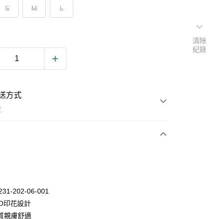
S
M
L
清除
紀錄
送方式
費
次付款
231-202-06-001
GO印花設計
質親膚舒適