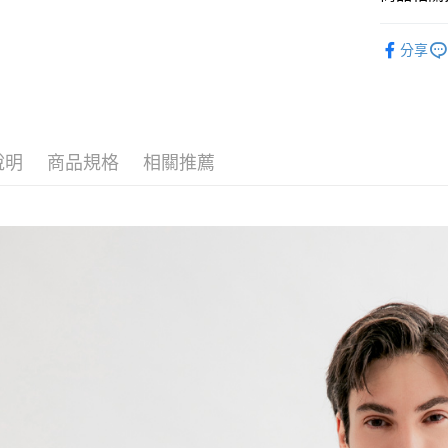
運送方式
男裝 Men
分享
付款後全
✨OUTLE
免運費
付款後7-1
免運費
說明
商品規格
相關推薦
宅配
免運費
離島宅配
每筆NT$2
貨到付款
每筆NT$1