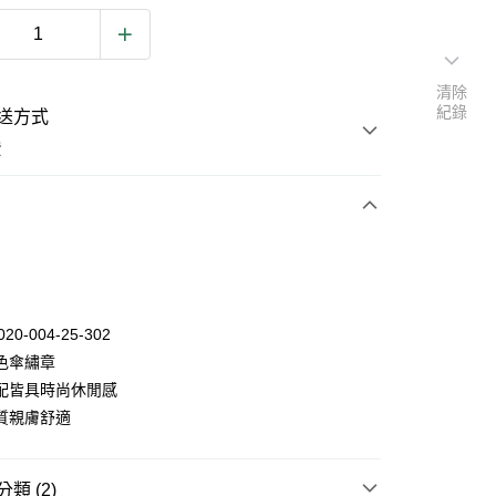
清除
紀錄
送方式
費
次付款
020-004-25-302
色傘繡章
配皆具時尚休閒感
y
質親膚舒適
類 (2)