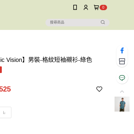
0
sic Vision】男裝-格紋短袖襯衫-綠色
525
L