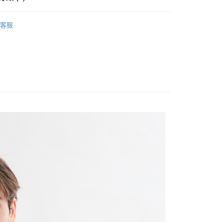
襯衫
客服
家取貨
T SALE｜滿額折$800
1取貨
20
20，滿NT$1,500(含以上)免運費