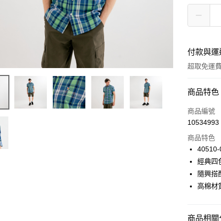
付款與運
超取免運
付款方式
商品特色
信用卡一
商品編號
10534993
LINE Pay
商品特色
Apple Pay
40510-
經典四
悠遊付
隨興搭
Google Pa
高棉材
貨到付款
商品相關分